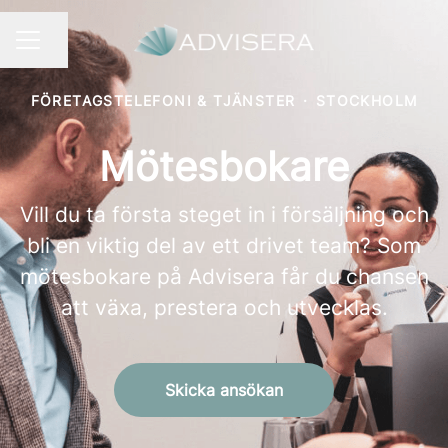
Dela sidan
KARRIÄRMENY
FÖRETAGSTELEFONI & TJÄNSTER
·
STOCKHOLM
Mötesbokare
Vill du ta första steget in i försäljning och
bli en viktig del av ett drivet team? Som
mötesbokare på Advisera får du chansen
att växa, prestera och utvecklas.
Skicka ansökan