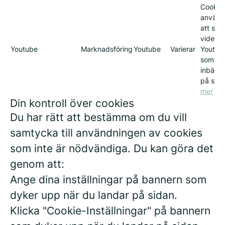
Cookie
använd
att spe
videos 
Youtube
Marknadsföring
Youtube
Varierar
Youtub
som är
inbädd
på sid
mer
Din kontroll över cookies
Du har rätt att bestämma om du vill
samtycka till användningen av cookies
som inte är nödvändiga. Du kan göra det
genom att:
Ange dina inställningar på bannern som
dyker upp när du landar på sidan.
Klicka "Cookie-Inställningar" på bannern