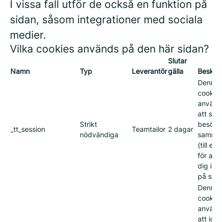
I vissa fall utför de också en funktion på
sidan, såsom integrationer med sociala
medier.
Vilka cookies används på den här sidan?
Slutar
Namn
Typ
Leverantör
gälla
Beskriv
Denna
cookie
använd
att spa
Strikt
besöka
_tt_session
Teamtailor
2 dagar
nödvändiga
samma
(till ex
för att 
dig inl
på sida
Denna
cookie
använd
att iden