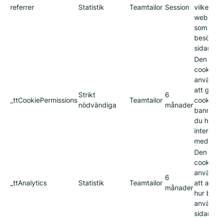
referrer
Statistik
Teamtailor
Session
vilken
webblä
som le
besökar
sidan.
Den hä
cookie
använd
att gö
Strikt
6
_ttCookiePermissions
Teamtailor
cookie-
nödvändiga
månader
banner
du har
interag
med de
Den hä
cookie
använd
6
_ttAnalytics
Statistik
Teamtailor
att ana
månader
hur be
använd
sidan.