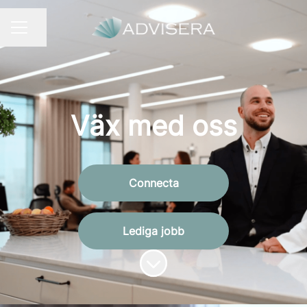
Dela sidan
KARRIÄRMENY
Väx med oss
Connecta
Lediga jobb
Skrolla för mer innehåll