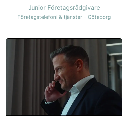
Junior Företagsrådgivare
Företagstelefoni & tjänster
·
Göteborg