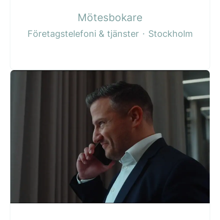
Mötesbokare
Företagstelefoni & tjänster
·
Stockholm