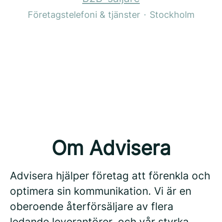
Företagstelefoni & tjänster
·
Stockholm
Företagsrådgivning
Försäkring
Back Office
Om Advisera
Advisera hjälper företag att förenkla och
optimera sin kommunikation. Vi är en
oberoende återförsäljare av flera
ledande leverantörer, och vår styrka