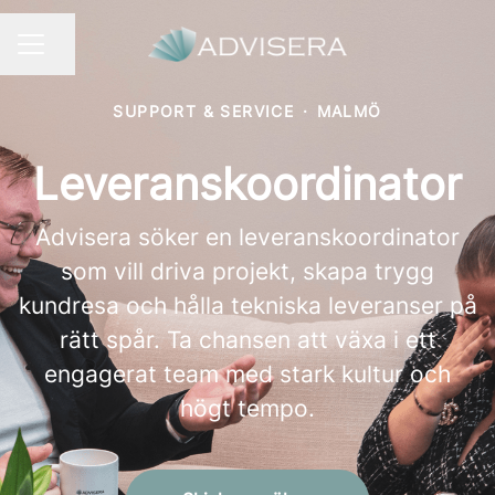
Dela sidan
KARRIÄRMENY
SUPPORT & SERVICE
·
MALMÖ
Leveranskoordinator
Advisera söker en leveranskoordinator
som vill driva projekt, skapa trygg
kundresa och hålla tekniska leveranser på
rätt spår. Ta chansen att växa i ett
engagerat team med stark kultur och
högt tempo.